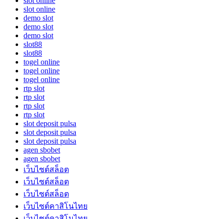
slot online
slot online
demo slot
demo slot
demo slot
slot88
slot88
togel online
togel online
togel online
rtp slot
rtp slot
rtp slot
rtp slot
slot deposit pulsa
slot deposit pulsa
slot deposit pulsa
agen sbobet
agen sbobet
เว็บไซต์สล็อต
เว็บไซต์สล็อต
เว็บไซต์สล็อต
เว็บไซต์คาสิโนไทย
เว็บไซต์คาสิโนไทย