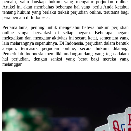
pemain, yaitu lanskap hukum yang mengatur perjudian online.
Artikel ini akan membahas beberapa hal yang perlu Anda ketahui
tentang hukum yang berlaku terkait perjudian online, terutama bagi
para pemain di Indonesia.
Pertama-tama, penting untuk mengetahui bahwa hukum perjudian
online sangat bervariasi di setiap negara. Beberapa negara
melegalkan dan mengatur aktivitas ini secara ketat, sementara yang
lain melarangnya sepenuhnya. Di Indonesia, perjudian dalam bentuk
apapun, termasuk perjudian online, secara hukum dilarang.
Pemerintah Indonesia memiliki undang-undang yang tegas dalam
hal perjudian, dengan sanksi yang berat bagi mereka yang
melanggar.