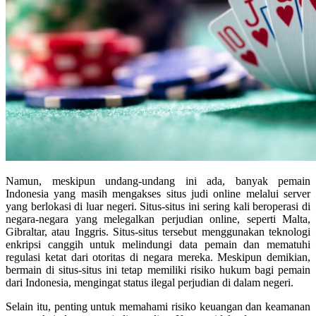
Namun, meskipun undang-undang ini ada, banyak pemain
Indonesia yang masih mengakses situs judi online melalui server
yang berlokasi di luar negeri. Situs-situs ini sering kali beroperasi di
negara-negara yang melegalkan perjudian online, seperti Malta,
Gibraltar, atau Inggris. Situs-situs tersebut menggunakan teknologi
enkripsi canggih untuk melindungi data pemain dan mematuhi
regulasi ketat dari otoritas di negara mereka. Meskipun demikian,
bermain di situs-situs ini tetap memiliki risiko hukum bagi pemain
dari Indonesia, mengingat status ilegal perjudian di dalam negeri.
Selain itu, penting untuk memahami risiko keuangan dan keamanan