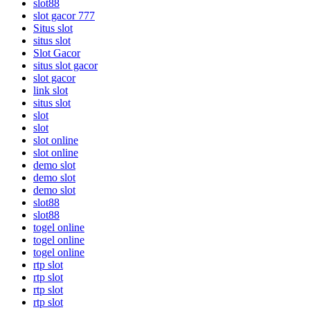
slot88
slot gacor 777
Situs slot
situs slot
Slot Gacor
situs slot gacor
slot gacor
link slot
situs slot
slot
slot
slot online
slot online
demo slot
demo slot
demo slot
slot88
slot88
togel online
togel online
togel online
rtp slot
rtp slot
rtp slot
rtp slot