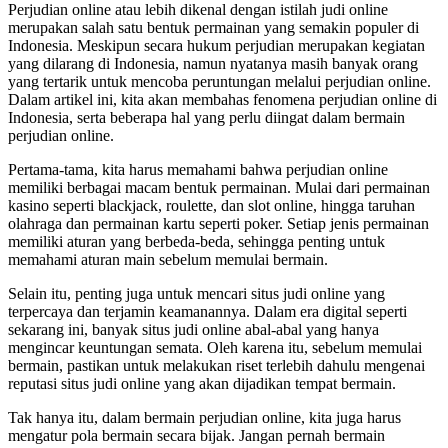
Perjudian online atau lebih dikenal dengan istilah judi online
merupakan salah satu bentuk permainan yang semakin populer di
Indonesia. Meskipun secara hukum perjudian merupakan kegiatan
yang dilarang di Indonesia, namun nyatanya masih banyak orang
yang tertarik untuk mencoba peruntungan melalui perjudian online.
Dalam artikel ini, kita akan membahas fenomena perjudian online di
Indonesia, serta beberapa hal yang perlu diingat dalam bermain
perjudian online.
Pertama-tama, kita harus memahami bahwa perjudian online
memiliki berbagai macam bentuk permainan. Mulai dari permainan
kasino seperti blackjack, roulette, dan slot online, hingga taruhan
olahraga dan permainan kartu seperti poker. Setiap jenis permainan
memiliki aturan yang berbeda-beda, sehingga penting untuk
memahami aturan main sebelum memulai bermain.
Selain itu, penting juga untuk mencari situs judi online yang
terpercaya dan terjamin keamanannya. Dalam era digital seperti
sekarang ini, banyak situs judi online abal-abal yang hanya
mengincar keuntungan semata. Oleh karena itu, sebelum memulai
bermain, pastikan untuk melakukan riset terlebih dahulu mengenai
reputasi situs judi online yang akan dijadikan tempat bermain.
Tak hanya itu, dalam bermain perjudian online, kita juga harus
mengatur pola bermain secara bijak. Jangan pernah bermain