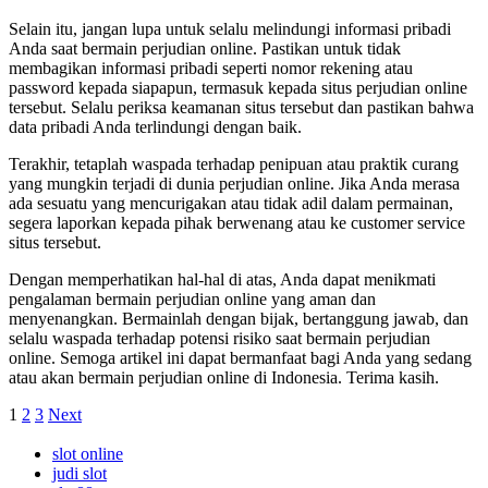
Selain itu, jangan lupa untuk selalu melindungi informasi pribadi
Anda saat bermain perjudian online. Pastikan untuk tidak
membagikan informasi pribadi seperti nomor rekening atau
password kepada siapapun, termasuk kepada situs perjudian online
tersebut. Selalu periksa keamanan situs tersebut dan pastikan bahwa
data pribadi Anda terlindungi dengan baik.
Terakhir, tetaplah waspada terhadap penipuan atau praktik curang
yang mungkin terjadi di dunia perjudian online. Jika Anda merasa
ada sesuatu yang mencurigakan atau tidak adil dalam permainan,
segera laporkan kepada pihak berwenang atau ke customer service
situs tersebut.
Dengan memperhatikan hal-hal di atas, Anda dapat menikmati
pengalaman bermain perjudian online yang aman dan
menyenangkan. Bermainlah dengan bijak, bertanggung jawab, dan
selalu waspada terhadap potensi risiko saat bermain perjudian
online. Semoga artikel ini dapat bermanfaat bagi Anda yang sedang
atau akan bermain perjudian online di Indonesia. Terima kasih.
Posts
1
2
3
Next
pagination
slot online
judi slot