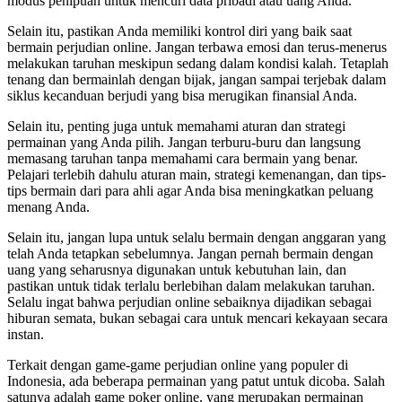
modus penipuan untuk mencuri data pribadi atau uang Anda.
Selain itu, pastikan Anda memiliki kontrol diri yang baik saat
bermain perjudian online. Jangan terbawa emosi dan terus-menerus
melakukan taruhan meskipun sedang dalam kondisi kalah. Tetaplah
tenang dan bermainlah dengan bijak, jangan sampai terjebak dalam
siklus kecanduan berjudi yang bisa merugikan finansial Anda.
Selain itu, penting juga untuk memahami aturan dan strategi
permainan yang Anda pilih. Jangan terburu-buru dan langsung
memasang taruhan tanpa memahami cara bermain yang benar.
Pelajari terlebih dahulu aturan main, strategi kemenangan, dan tips-
tips bermain dari para ahli agar Anda bisa meningkatkan peluang
menang Anda.
Selain itu, jangan lupa untuk selalu bermain dengan anggaran yang
telah Anda tetapkan sebelumnya. Jangan pernah bermain dengan
uang yang seharusnya digunakan untuk kebutuhan lain, dan
pastikan untuk tidak terlalu berlebihan dalam melakukan taruhan.
Selalu ingat bahwa perjudian online sebaiknya dijadikan sebagai
hiburan semata, bukan sebagai cara untuk mencari kekayaan secara
instan.
Terkait dengan game-game perjudian online yang populer di
Indonesia, ada beberapa permainan yang patut untuk dicoba. Salah
satunya adalah game poker online, yang merupakan permainan