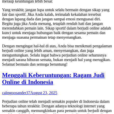
meraup keuntungan lebih besar.
Yang terakhir, jangan lupa untuk selalu bermain dengan sikap yang
fair dan sportif. Jika Anda kalah, terimalah kekalahan tersebut
dengan lapang dada dan jangan sampai emosi menguasai diri.
Begitu juga jika Anda menang, tetaplah rendah hati dan jangan
merendahkan pemain lain. Sikap sportif dalam berjudi online adalah
kunci untuk menjaga hubungan baik dengan sesama pemain dan
menjaga suasana permainan tetap menyenangkan.
Dengan mengingat hal-hal di atas, Anda bisa menikmati pengalaman
berjudi online yang lebih aman, menyenangkan, dan juga
menguntungkan. Selalu ingat bahwa perjudian online seharusnya
menjadi sarana hiburan semata, bukan menjadi hal yang merugikan.
Selamat bermain dan semoga beruntung!
Menggali Keberuntungan: Ragam Judi
Online di Indonesia
calmgoosander37
August 23, 2025
Perjudian online telah menjadi semakin populer di Indonesia dalam
beberapa tahun terakhir. Dengan adanya teknologi internet yang
semakin canggih, memungkinkan para pemain untuk berjudi dengan