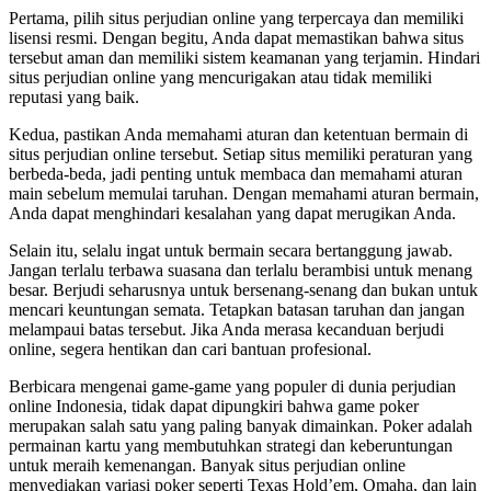
Pertama, pilih situs perjudian online yang terpercaya dan memiliki
lisensi resmi. Dengan begitu, Anda dapat memastikan bahwa situs
tersebut aman dan memiliki sistem keamanan yang terjamin. Hindari
situs perjudian online yang mencurigakan atau tidak memiliki
reputasi yang baik.
Kedua, pastikan Anda memahami aturan dan ketentuan bermain di
situs perjudian online tersebut. Setiap situs memiliki peraturan yang
berbeda-beda, jadi penting untuk membaca dan memahami aturan
main sebelum memulai taruhan. Dengan memahami aturan bermain,
Anda dapat menghindari kesalahan yang dapat merugikan Anda.
Selain itu, selalu ingat untuk bermain secara bertanggung jawab.
Jangan terlalu terbawa suasana dan terlalu berambisi untuk menang
besar. Berjudi seharusnya untuk bersenang-senang dan bukan untuk
mencari keuntungan semata. Tetapkan batasan taruhan dan jangan
melampaui batas tersebut. Jika Anda merasa kecanduan berjudi
online, segera hentikan dan cari bantuan profesional.
Berbicara mengenai game-game yang populer di dunia perjudian
online Indonesia, tidak dapat dipungkiri bahwa game poker
merupakan salah satu yang paling banyak dimainkan. Poker adalah
permainan kartu yang membutuhkan strategi dan keberuntungan
untuk meraih kemenangan. Banyak situs perjudian online
menyediakan variasi poker seperti Texas Hold’em, Omaha, dan lain