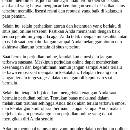
dalam memilih situs judi online agar tidak tertipu oleh situs-situs
abal-abal yang hanya mengincar keuntungan semata. Pastikan situs
tersebut memiliki lisensi resmi dan reputasi yang baik di kalangan
para pemain.
Selain itu, selalu perhatikan aturan dan ketentuan yang berlaku di
situs judi online tersebut. Pastikan Anda memahami dengan baik
semua peraturan yang ada agar Anda tidak mengalami kesulitan atau
masalah saat bermain. Jangan sampai Anda melanggar aturan dan
akhirnya dilarang bermain di situs tersebut.
Saat bermain perjudian online, kendalikan emosi dan jangan
terbawa suasana. Meskipun perjudian online dapat memberikan
kesenangan dan kegembiraan, namun jangan sampai Anda terlalu
terbawa emosi saat mengalami kekalahan. Tetaplah tenang dan
jangan terlalu tergesa-gesa dalam mengambil keputusan saat
bermain.
Selain itu, tetaplah bijak dalam mengelola keuangan Anda saat
bermain perjudian online. Tentukan batas maksimal dalam
melakukan taruhan sehingga Anda tidak akan terlalu terbawa emosi
dan kehilangan kontrol saat bermain. Jangan sampai Anda malah
terjebak dalam penyalahgunaan perjudian online yang dapat
merugikan diri Anda sendiri.
Adapun mengenai game-game yang populer dalam perjudian online