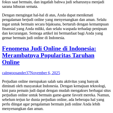
fokus saat bermain, dan ingatlah bahwa judi seharusnya menjadi
sarana hiburan semata.
Dengan mengingat hal-hal di atas, Anda dapat menikmati
pengalaman berjudi online yang menyenangkan dan aman. Selalu
ingat untuk bermain secara bijaksana, bertaruh dengan kemampuan
finansial yang Anda miliki, dan selalu waspada terhadap penipuan
dan kecurangan. Semoga artikel ini bermanfaat bagi Anda yang
gemar bermain judi online di Indonesia.
Fenomena Judi Online di Indonesia:
Merambatnya Popularitas Taruhan
Online
calmgoosander37
November 6, 2025
Perjudian online merupakan salah satu aktivitas yang banyak
diminati oleh masyarakat Indonesia. Dengan kemajuan teknologi,
kini para pemain judi dapat dengan mudah mengakses berbagai situs
perjudian online untuk bermain game-game favorit mereka. Namun,
sebelum terjun ke dunia perjudian online, ada beberapa hal yang
perlu diingat agar pengalaman bermain judi online Anda lebih
menyenangkan dan aman.