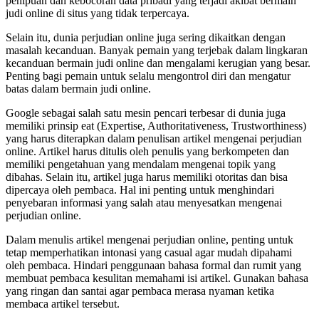
penipuan dan kebocoran data pribadi yang terjadi akibat bermain
judi online di situs yang tidak terpercaya.
Selain itu, dunia perjudian online juga sering dikaitkan dengan
masalah kecanduan. Banyak pemain yang terjebak dalam lingkaran
kecanduan bermain judi online dan mengalami kerugian yang besar.
Penting bagi pemain untuk selalu mengontrol diri dan mengatur
batas dalam bermain judi online.
Google sebagai salah satu mesin pencari terbesar di dunia juga
memiliki prinsip eat (Expertise, Authoritativeness, Trustworthiness)
yang harus diterapkan dalam penulisan artikel mengenai perjudian
online. Artikel harus ditulis oleh penulis yang berkompeten dan
memiliki pengetahuan yang mendalam mengenai topik yang
dibahas. Selain itu, artikel juga harus memiliki otoritas dan bisa
dipercaya oleh pembaca. Hal ini penting untuk menghindari
penyebaran informasi yang salah atau menyesatkan mengenai
perjudian online.
Dalam menulis artikel mengenai perjudian online, penting untuk
tetap memperhatikan intonasi yang casual agar mudah dipahami
oleh pembaca. Hindari penggunaan bahasa formal dan rumit yang
membuat pembaca kesulitan memahami isi artikel. Gunakan bahasa
yang ringan dan santai agar pembaca merasa nyaman ketika
membaca artikel tersebut.