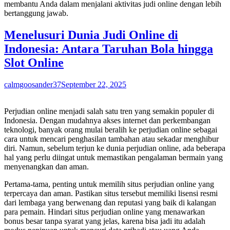
membantu Anda dalam menjalani aktivitas judi online dengan lebih
bertanggung jawab.
Menelusuri Dunia Judi Online di
Indonesia: Antara Taruhan Bola hingga
Slot Online
calmgoosander37
September 22, 2025
Perjudian online menjadi salah satu tren yang semakin populer di
Indonesia. Dengan mudahnya akses internet dan perkembangan
teknologi, banyak orang mulai beralih ke perjudian online sebagai
cara untuk mencari penghasilan tambahan atau sekadar menghibur
diri. Namun, sebelum terjun ke dunia perjudian online, ada beberapa
hal yang perlu diingat untuk memastikan pengalaman bermain yang
menyenangkan dan aman.
Pertama-tama, penting untuk memilih situs perjudian online yang
terpercaya dan aman. Pastikan situs tersebut memiliki lisensi resmi
dari lembaga yang berwenang dan reputasi yang baik di kalangan
para pemain. Hindari situs perjudian online yang menawarkan
bonus besar tanpa syarat yang jelas, karena bisa jadi itu adalah