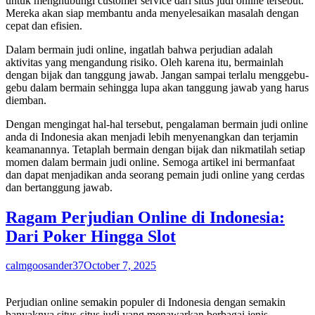
untuk menghubungi customer service dari situs judi online tersebut.
Mereka akan siap membantu anda menyelesaikan masalah dengan
cepat dan efisien.
Dalam bermain judi online, ingatlah bahwa perjudian adalah
aktivitas yang mengandung risiko. Oleh karena itu, bermainlah
dengan bijak dan tanggung jawab. Jangan sampai terlalu menggebu-
gebu dalam bermain sehingga lupa akan tanggung jawab yang harus
diemban.
Dengan mengingat hal-hal tersebut, pengalaman bermain judi online
anda di Indonesia akan menjadi lebih menyenangkan dan terjamin
keamanannya. Tetaplah bermain dengan bijak dan nikmatilah setiap
momen dalam bermain judi online. Semoga artikel ini bermanfaat
dan dapat menjadikan anda seorang pemain judi online yang cerdas
dan bertanggung jawab.
Ragam Perjudian Online di Indonesia:
Dari Poker Hingga Slot
calmgoosander37
October 7, 2025
Perjudian online semakin populer di Indonesia dengan semakin
banyaknya situs-situs judi yang menawarkan berbagai jenis